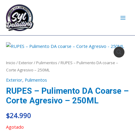
Ir
MAI
al
MEN
contenido
Inicio
/
Exterior
/
Pulimentos
/ RUPES – Pulimento DA coarse –
Corte Agresivo – 250ML
Exterior
,
Pulimentos
RUPES – Pulimento DA Coarse –
Corte Agresivo – 250ML
$
24.990
Agotado