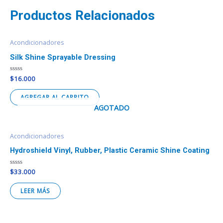
Productos Relacionados
Acondicionadores
Silk Shine Sprayable Dressing
Valorado
$
16.000
en
0
de
AGREGAR AL CARRITO
5
AGOTADO
Acondicionadores
Hydroshield Vinyl, Rubber, Plastic Ceramic Shine Coating
Valorado
$
33.000
en
0
de
LEER MÁS
5