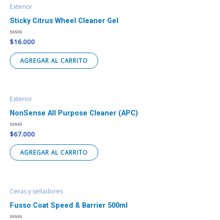
Exterior
Sticky Citrus Wheel Cleaner Gel
Valorado
$
16.000
en
0
de
AGREGAR AL CARRITO
5
Exterior
NonSense All Purpose Cleaner (APC)
Valorado
$
67.000
en
0
de
AGREGAR AL CARRITO
5
Ceras y selladores
Fusso Coat Speed & Barrier 500ml