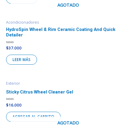
5
AGOTADO
Acondicionadores
HydroSpin Wheel & Rim Ceramic Coating And Quick
Detailer
Valorado
$
37.000
en
0
de
LEER MÁS
5
Exterior
Sticky Citrus Wheel Cleaner Gel
Valorado
$
16.000
en
0
de
AGREGAR AL CARRITO
5
AGOTADO