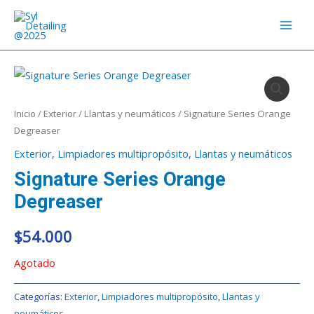
Ir
MAI
al
MEN
contenido
Inicio
/
Exterior
/
Llantas y neumáticos
/ Signature Series Orange
Degreaser
Exterior
,
Limpiadores multipropósito
,
Llantas y neumáticos
Signature Series Orange
Degreaser
$
54.000
Agotado
Categorías:
Exterior
,
Limpiadores multipropósito
,
Llantas y
neumáticos