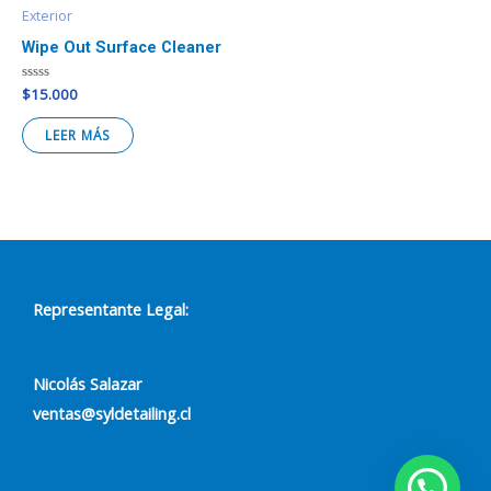
Exterior
Wipe Out Surface Cleaner
Valorado
$
15.000
en
0
de
LEER MÁS
5
Representante Legal:
Nicolás Salazar
ventas@syldetailing.cl