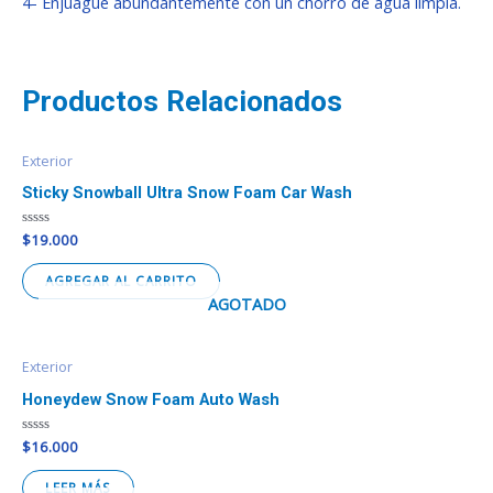
4- Enjuague abundantemente con un chorro de agua limpia.
Productos Relacionados
Exterior
Sticky Snowball Ultra Snow Foam Car Wash
Valorado
$
19.000
en
0
de
AGREGAR AL CARRITO
5
AGOTADO
Exterior
Honeydew Snow Foam Auto Wash
Valorado
$
16.000
en
0
de
LEER MÁS