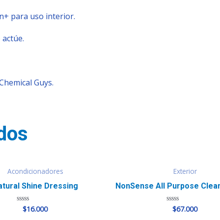
n+ para uso interior.
 actúe.
 Chemical Guys.
dos
Acondicionadores
Exterior
atural Shine Dressing
NonSense All Purpose Clea
$
16.000
$
67.000
Valorado
Valorado
en
en