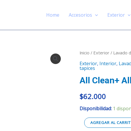
Home
Accesorios
Exterior
All
Inicio
/
Exterior
/
Lavado d
Clean+
Exterior
,
Interior
,
Lavad
tapices
All
purpose
All Clean+ A
Cleaner
$
62.000
(APC)
cantidad
Disponibilidad:
1 dispon
AGREGAR AL CARRI