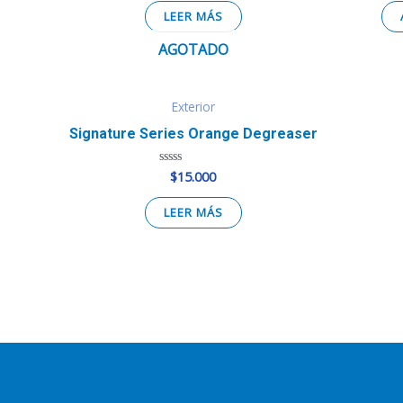
0
de
LEER MÁS
5
AGOTADO
Exterior
Signature Series Orange Degreaser
$
15.000
Valorado
en
0
de
LEER MÁS
5