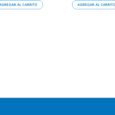
0
0
de
de
AGREGAR AL CARRITO
AGREGAR AL CARRIT
5
5