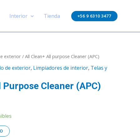
All
purpose
Interior
Tienda
+56 9 6310 3477
Cleaner
(APC)
cantidad
e exterior
/ All Clean+ All purpose Cleaner (APC)
o de exterior
,
Limpiadores de interior
,
Telas y
ll Purpose Cleaner (APC)
ibles
TO