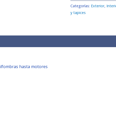
Categorías:
Exterior
,
Interi
y tapices
s (0)
 alfombras hasta motores