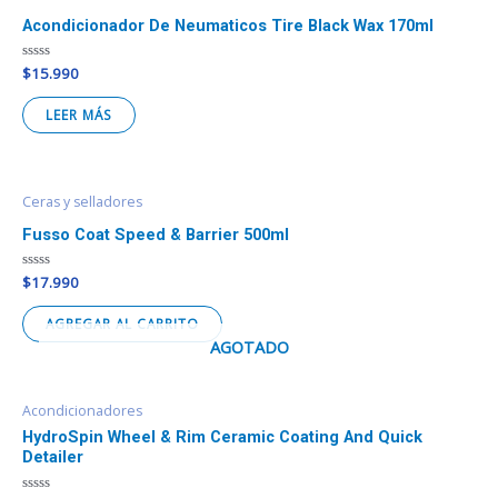
Acondicionador De Neumaticos Tire Black Wax 170ml
Valorado
$
15.990
en
0
de
LEER MÁS
5
Ceras y selladores
Fusso Coat Speed & Barrier 500ml
Valorado
$
17.990
en
0
de
AGREGAR AL CARRITO
5
AGOTADO
Acondicionadores
HydroSpin Wheel & Rim Ceramic Coating And Quick
Detailer