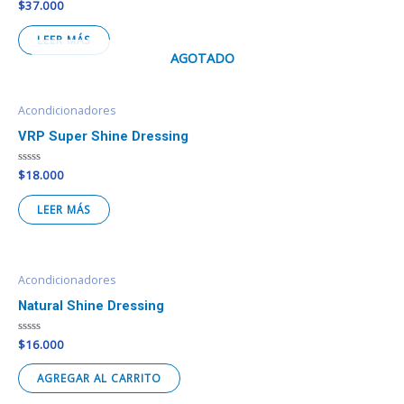
Valorado
$
37.000
en
0
de
LEER MÁS
5
AGOTADO
Acondicionadores
VRP Super Shine Dressing
Valorado
$
18.000
en
0
de
LEER MÁS
5
Acondicionadores
Natural Shine Dressing
Valorado
$
16.000
en
0
de
AGREGAR AL CARRITO
5