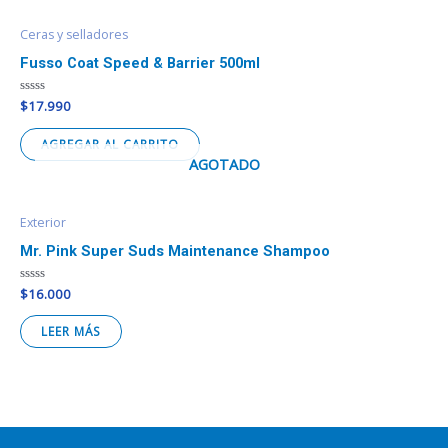
Ceras y selladores
Fusso Coat Speed & Barrier 500ml
Valorado
$
17.990
en
0
de
AGREGAR AL CARRITO
5
AGOTADO
Exterior
Mr. Pink Super Suds Maintenance Shampoo
Valorado
$
16.000
en
0
de
LEER MÁS
5