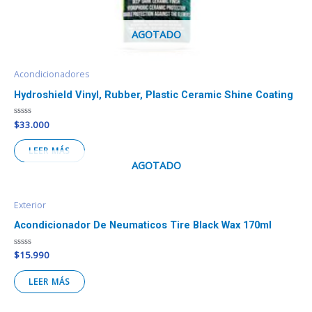
AGOTADO
Acondicionadores
Hydroshield Vinyl, Rubber, Plastic Ceramic Shine Coating
Valorado
$
33.000
en
0
de
LEER MÁS
5
AGOTADO
Exterior
Acondicionador De Neumaticos Tire Black Wax 170ml
Valorado
$
15.990
en
0
de
LEER MÁS
5