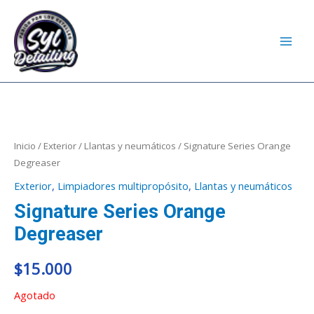
Ir
MAI
al
MEN
contenido
Inicio
/
Exterior
/
Llantas y neumáticos
/ Signature Series Orange
Degreaser
Exterior
,
Limpiadores multipropósito
,
Llantas y neumáticos
Signature Series Orange
Degreaser
$
15.000
Agotado