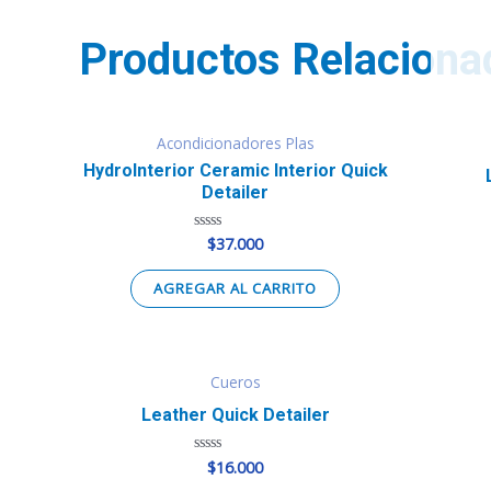
Productos Relaciona
Acondicionadores Plas
HydroInterior Ceramic Interior Quick
Detailer
$
37.000
Valorado
en
0
de
AGREGAR AL CARRITO
5
Cueros
Leather Quick Detailer
$
16.000
Valorado
en