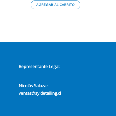
0
de
AGREGAR AL CARRITO
5
Representante Legal:
Nicolás Salazar
ventas@syldetailing.cl