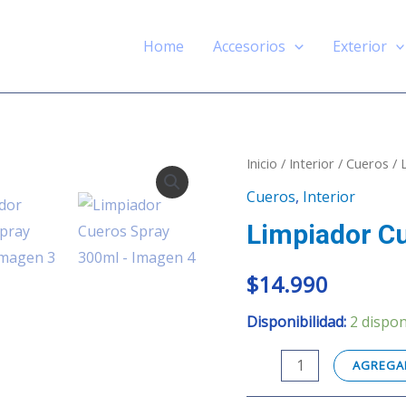
Home
Accesorios
Exterior
Limpiador
Inicio
/
Interior
/
Cueros
/ 
Cueros
Cueros
,
Interior
Spray
Limpiador C
300ml
cantidad
$
14.990
Disponibilidad:
2 dispon
AGREGAR