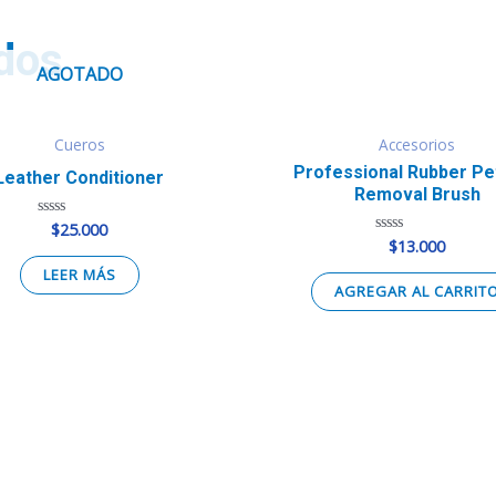
dos
AGOTADO
Cueros
Accesorios
Professional Rubber Pe
Leather Conditioner
Removal Brush
$
25.000
Valorado
en
$
13.000
Valorado
0
en
de
LEER MÁS
0
5
de
AGREGAR AL CARRIT
5