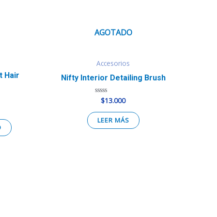
AGOTADO
Accesorios
t Hair
Nifty Interior Detailing Brush
$
13.000
Valorado
en
0
de
LEER MÁS
5
O