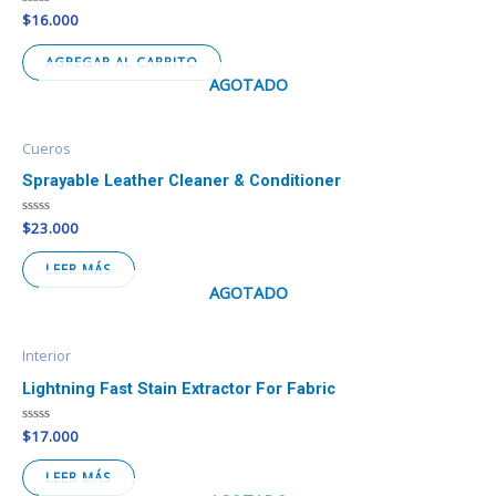
Valorado
$
16.000
en
0
de
AGREGAR AL CARRITO
5
AGOTADO
Cueros
Sprayable Leather Cleaner & Conditioner
Valorado
$
23.000
en
0
de
LEER MÁS
5
AGOTADO
Interior
Lightning Fast Stain Extractor For Fabric
Valorado
$
17.000
en
0
de
LEER MÁS
5