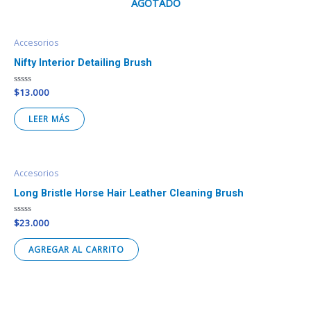
AGOTADO
Accesorios
Nifty Interior Detailing Brush
Valorado
$
13.000
en
0
de
LEER MÁS
5
Accesorios
Long Bristle Horse Hair Leather Cleaning Brush
Valorado
$
23.000
en
0
de
AGREGAR AL CARRITO
5