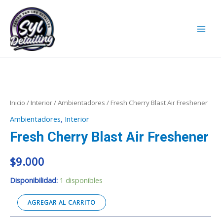
Blast
Ir
MAI
Air
al
MEN
Freshener
contenido
cantidad
Fresh
Cherry
Blast
Inicio
/
Interior
/
Ambientadores
/ Fresh Cherry Blast Air Freshener
Air
Ambientadores
,
Interior
Freshener
Fresh Cherry Blast Air Freshener
cantidad
$
9.000
Disponibilidad:
1 disponibles
AGREGAR AL CARRITO