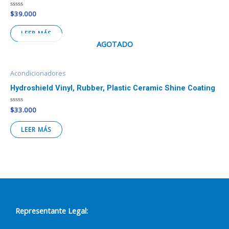
Valorado
$
39.000
en
0
de
LEER MÁS
5
AGOTADO
Acondicionadores
Hydroshield Vinyl, Rubber, Plastic Ceramic Shine Coating
Valorado
$
33.000
en
0
de
LEER MÁS
5
Representante Legal: