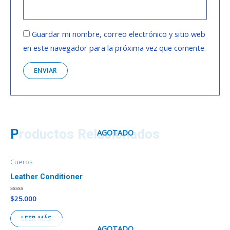
Guardar mi nombre, correo electrónico y sitio web
en este navegador para la próxima vez que comente.
Productos Relacionados
AGOTADO
Cueros
Leather Conditioner
Valorado
$
25.000
en
0
de
LEER MÁS
5
AGOTADO