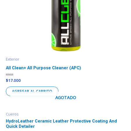
Exterior
All Clean+ All Purpose Cleaner (APC)
Valorado
$
17.000
en
0
de
AGREGAR AL CARRITO
5
AGOTADO
Cueros
HydroLeather Ceramic Leather Protective Coating And
Quick Detailer