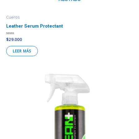
Cueros
Leather Serum Protectant
Valorado
$
29.000
en
0
de
LEER MÁS
5