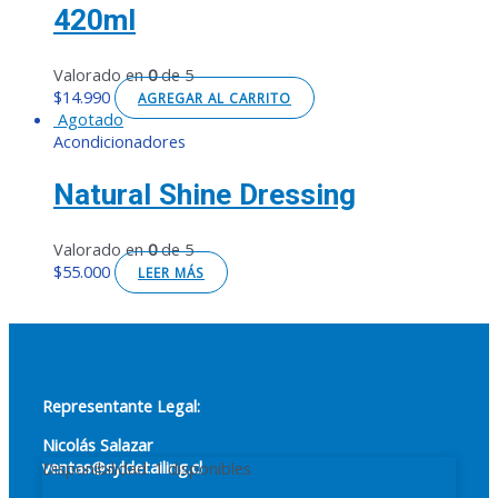
420ml
Valorado en
0
de 5
$
14.990
AGREGAR AL CARRITO
Agotado
Acondicionadores
Natural Shine Dressing
Valorado en
0
de 5
$
55.000
LEER MÁS
Representante Legal:
Nicolás Salazar
ventas@syldetailing.cl
Galactic
Disponibilidad:
1 disponibles
Black