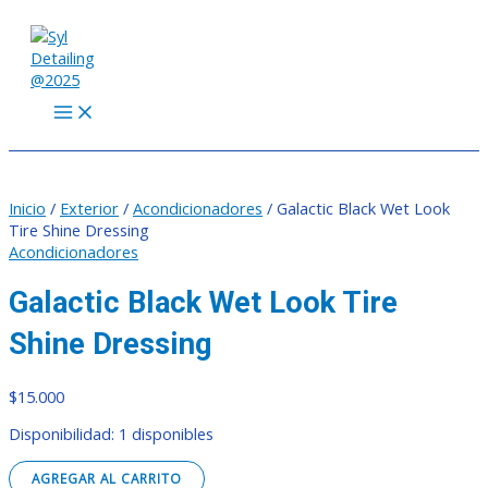
MAIN
Ir
Galactic
MENU
al
Black
contenido
Wet
Look
Tire
Shine
Dressing
cantidad
Inicio
/
Exterior
/
Acondicionadores
/ Galactic Black Wet Look
Tire Shine Dressing
Acondicionadores
Galactic Black Wet Look Tire
Shine Dressing
$
15.000
Disponibilidad:
1 disponibles
AGREGAR AL CARRITO