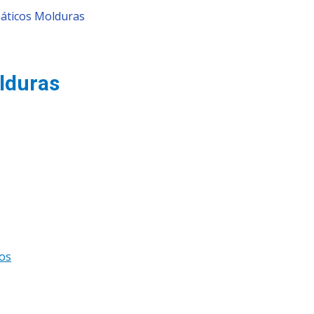
áticos Molduras
lduras
cos