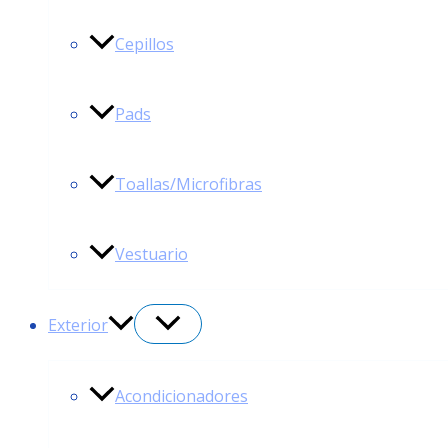
Cepillos
Pads
Toallas/Microfibras
Vestuario
Exterior
Acondicionadores