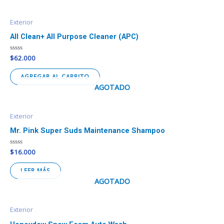
Exterior
All Clean+ All Purpose Cleaner (APC)
Valorado
$
62.000
en
0
de
AGREGAR AL CARRITO
5
AGOTADO
Exterior
Mr. Pink Super Suds Maintenance Shampoo
Valorado
$
16.000
en
0
de
LEER MÁS
5
AGOTADO
Exterior