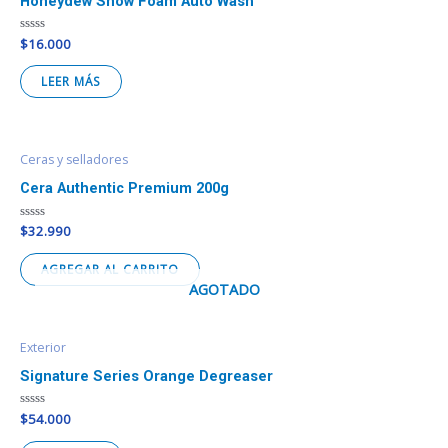
Honeydew Snow Foam Auto Wash
Valorado
$
16.000
en
0
de
LEER MÁS
5
Ceras y selladores
Cera Authentic Premium 200g
Valorado
$
32.990
en
0
de
AGREGAR AL CARRITO
5
AGOTADO
Exterior
Signature Series Orange Degreaser
Valorado
$
54.000
en
0