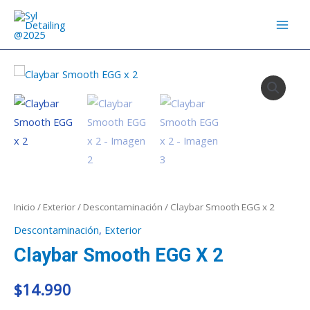
EGG
Ir
MAI
x
al
MEN
2
contenido
cantidad
Claybar
Smooth
EGG
x
2
cantidad
Inicio
/
Exterior
/
Descontaminación
/ Claybar Smooth EGG x 2
Descontaminación
,
Exterior
Claybar Smooth EGG X 2
$
14.990