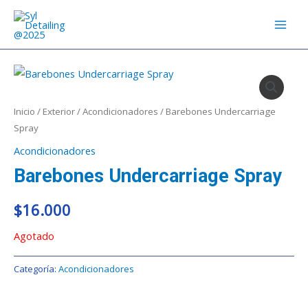
Ir
MAI
al
MEN
contenido
Inicio
/
Exterior
/
Acondicionadores
/ Barebones Undercarriage
Spray
Acondicionadores
Barebones Undercarriage Spray
$
16.000
Agotado
Categoría:
Acondicionadores