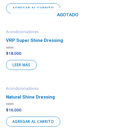
0
de
AGREGAR AL CARRITO
5
AGOTADO
Acondicionadores
VRP Super Shine Dressing
Valorado
$
18.000
en
0
de
LEER MÁS
5
Acondicionadores
Natural Shine Dressing
Valorado
$
16.000
en
0
de
AGREGAR AL CARRITO
5