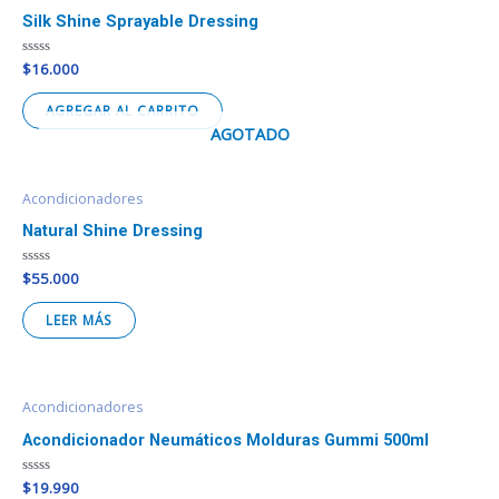
Silk Shine Sprayable Dressing
Valorado
$
16.000
en
0
de
AGREGAR AL CARRITO
5
AGOTADO
Acondicionadores
Natural Shine Dressing
Valorado
$
55.000
en
0
de
LEER MÁS
5
Acondicionadores
Acondicionador Neumáticos Molduras Gummi 500ml
Valorado
$
19.990
en