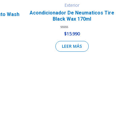
Exterior
Acondicionador De Neumaticos Tire
uto Wash
Black Wax 170ml
$
15.990
Valorado
en
0
de
LEER MÁS
5