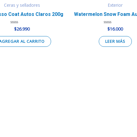
Ceras y selladores
Exterior
sso Coat Autos Claros 200g
Watermelon Snow Foam A
$
26.990
$
16.000
Valorado
Valorado
en
en
0
0
de
de
AGREGAR AL CARRITO
LEER MÁS
5
5