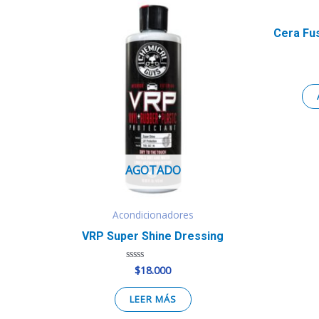
Cera Fu
AGOTADO
Acondicionadores
VRP Super Shine Dressing
$
18.000
Valorado
en
0
de
LEER MÁS
5