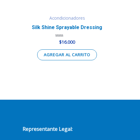
Acondicionadores
Silk Shine Sprayable Dressing
$
16.000
Valorado
en
0
de
AGREGAR AL CARRITO
5
Representante Legal: