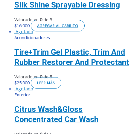
Silk Shine Sprayable Dressing
Valorado en
0
de 5
$
16.000
AGREGAR AL CARRITO
Agotado
Acondicionadores
Tire+Trim Gel Plastic, Trim And
Rubber Restorer And Protectant
Valorado en
0
de 5
$
25.000
LEER MÁS
Agotado
Exterior
Citrus Wash&Gloss
Concentrated Car Wash
Valorado en
0
de 5