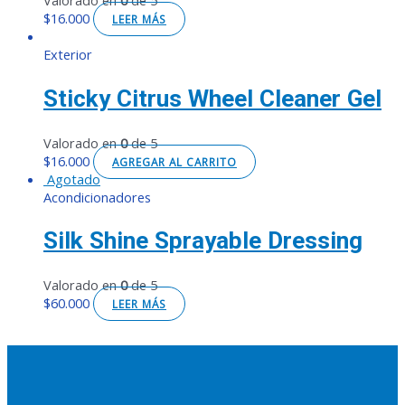
$
16.000
LEER MÁS
Exterior
Sticky Citrus Wheel Cleaner Gel
Valorado en
0
de 5
$
16.000
AGREGAR AL CARRITO
Agotado
Acondicionadores
Silk Shine Sprayable Dressing
Valorado en
0
de 5
$
60.000
LEER MÁS