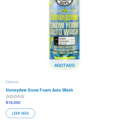
AGOTADO
Exterior
Honeydew Snow Foam Auto Wash
Valorado
$
16.000
en
0
de
LEER MÁS
5