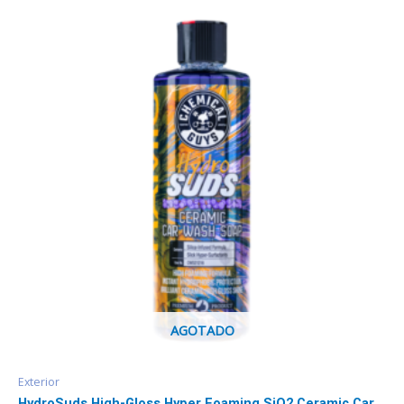
AGOTADO
Exterior
HydroSuds High-Gloss Hyper Foaming SiO2 Ceramic Car