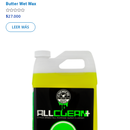
Butter Wet Wax
Valorado
$
27.000
en
0
de
LEER MÁS
5