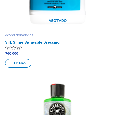
AGOTADO
Acondicionadores
Silk Shine Sprayable Dressing
Valorado
$
60.000
en
0
de
LEER MÁS
5