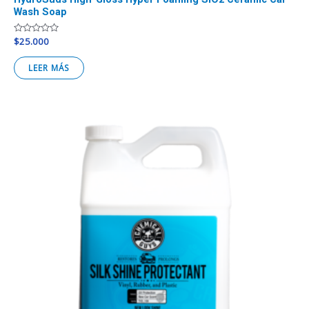
Wash Soap
Valorado
$
25.000
en
0
de
LEER MÁS
5