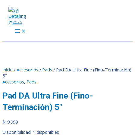
MAIN
Ir
Pad
MENU
al
DA
contenido
Ultra
Fine
(Fino-
Terminación)
5"
cantidad
Inicio
/
Accesorios
/
Pads
/ Pad DA Ultra Fine (Fino-Terminación)
5″
Accesorios
,
Pads
Pad DA Ultra Fine (Fino-
Terminación) 5″
$
19.990
Disponibilidad:
1 disponibles