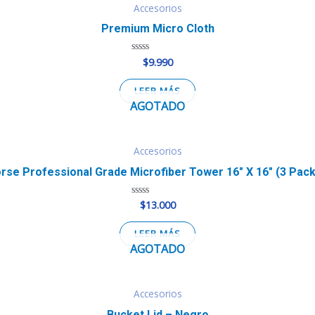
Accesorios
Premium Micro Cloth
$
9.990
Valorado
en
0
de
LEER MÁS
5
AGOTADO
Accesorios
se Professional Grade Microfiber Tower 16″ X 16″ (3 Pac
$
13.000
Valorado
en
0
de
LEER MÁS
5
AGOTADO
Accesorios
Bucket Lid – Negro