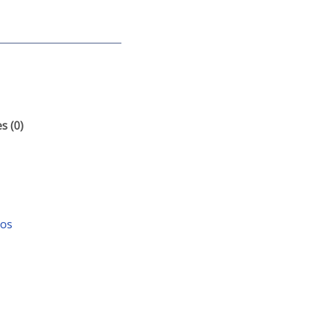
s (0)
tos