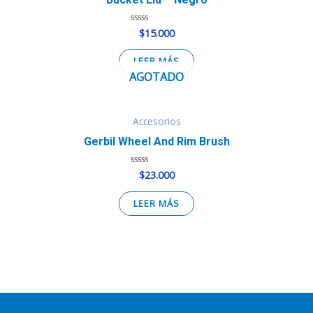
$
15.000
Valorado
en
0
de
LEER MÁS
5
AGOTADO
Accesorios
Gerbil Wheel And Rim Brush
$
23.000
Valorado
en
0
de
LEER MÁS
5