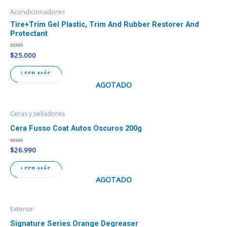
Acondicionadores
Tire+Trim Gel Plastic, Trim And Rubber Restorer And
Protectant
Valorado
$
25.000
en
0
de
LEER MÁS
5
AGOTADO
Ceras y selladores
Cera Fusso Coat Autos Oscuros 200g
Valorado
$
26.990
en
0
de
LEER MÁS
5
AGOTADO
Exterior
Signature Series Orange Degreaser