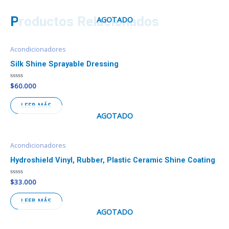
Productos Relacionados
AGOTADO
Acondicionadores
Silk Shine Sprayable Dressing
Valorado
$
60.000
en
0
de
LEER MÁS
5
AGOTADO
Acondicionadores
Hydroshield Vinyl, Rubber, Plastic Ceramic Shine Coating
Valorado
$
33.000
en
0
de
LEER MÁS
5
AGOTADO