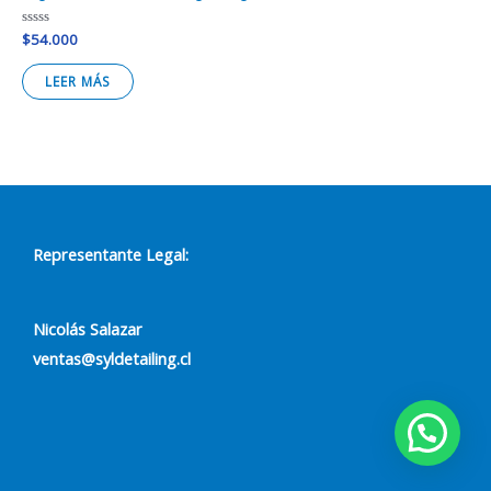
Valorado
$
54.000
en
0
de
LEER MÁS
5
Representante Legal:
Nicolás Salazar
ventas@syldetailing.cl