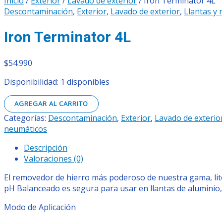
Inicio
/
Exterior
/
Lavado de exterior
/ Iron Terminator 4L
Descontaminación
,
Exterior
,
Lavado de exterior
,
Llantas y
Iron Terminator 4L
$
54.990
Disponibilidad:
1 disponibles
AGREGAR AL CARRITO
Categorías:
Descontaminación
,
Exterior
,
Lavado de exterio
neumáticos
Descripción
Valoraciones (0)
El removedor de hierro más poderoso de nuestra gama, lite
pH Balanceado es segura para usar en llantas de aluminio,
Modo de Aplicación