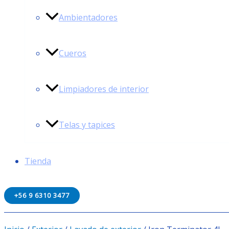
Ambientadores
Cueros
Limpiadores de interior
Telas y tapices
Tienda
+56 9 6310 3477