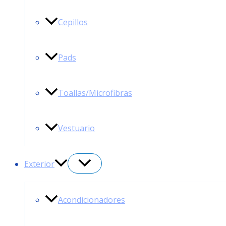
Cepillos
Pads
Toallas/Microfibras
Vestuario
Exterior
Acondicionadores