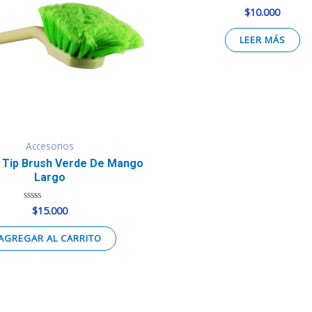
$
10.000
Valorado
en
0
de
LEER MÁS
5
Accesorios
 Tip Brush Verde De Mango
Largo
$
15.000
Valorado
en
0
de
AGREGAR AL CARRITO
5