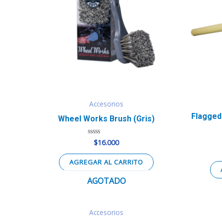
Accesorios
Flagged
Wheel Works Brush (Gris)
$
16.000
Valorado
en
0
de
AGREGAR AL CARRITO
5
AGOTADO
Accesorios