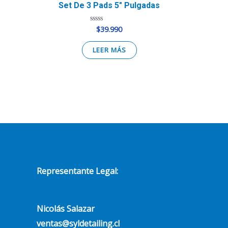
Set De 3 Pads 5″ Pulgadas
$
39.990
Valorado
en
0
de
LEER MÁS
5
Representante Legal:
Nicolás Salazar
ventas@syldetailing.cl