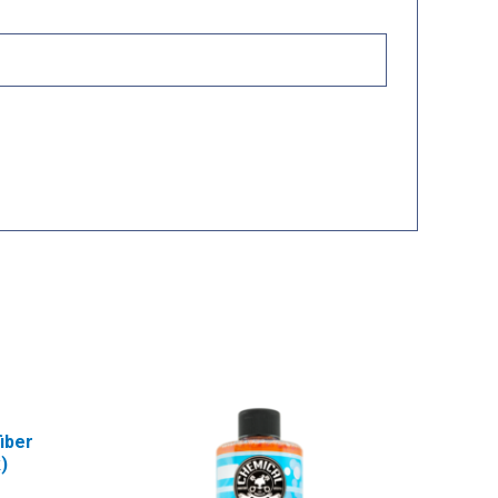
iber
)