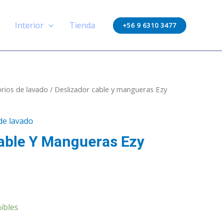
y
mangueras
Interior
Tienda
+56 9 6310 3477
Ezy
wheel
100gr
cantidad
rios de lavado
/ Deslizador cable y mangueras Ezy
de lavado
able Y Mangueras Ezy
ibles