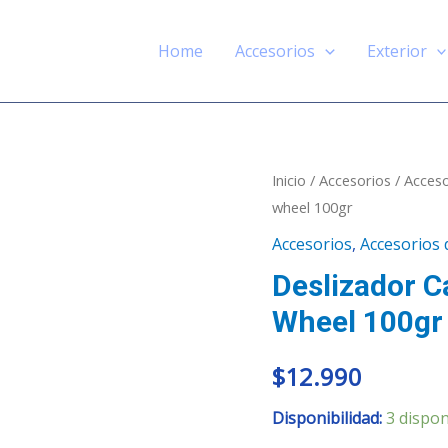
Home
Accesorios
Exterior
Deslizador
Inicio
/
Accesorios
/
Acceso
wheel 100gr
cable
y
Accesorios
,
Accesorios 
mangueras
Deslizador C
Ezy
Wheel 100gr
wheel
100gr
$
12.990
cantidad
Disponibilidad:
3 dispon