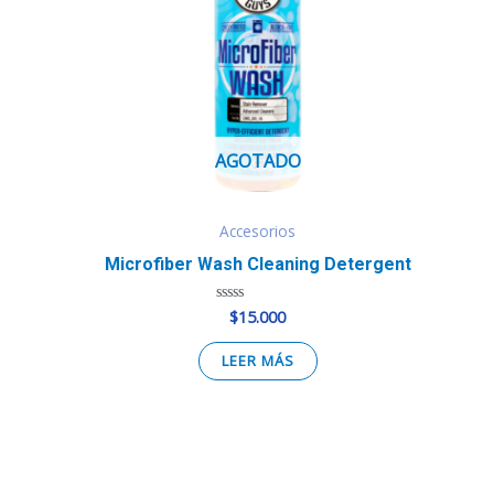
AGOTADO
Accesorios
Microfiber Wash Cleaning Detergent
$
15.000
Valorado
en
0
de
LEER MÁS
5