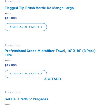
Accesorios
Flagged Tip Brush Verde De Mango Largo
Valorado
$
15.000
en
0
de
AGREGAR AL CARRITO
5
Accesorios
Professional Grade Microfiber Towel, 16″ X 16″ (3 Pack)
Elite
Valorado
$
19.000
en
0
de
AGREGAR AL CARRITO
5
AGOTADO
Accesorios
Set De 3 Pads 5″ Pulgadas