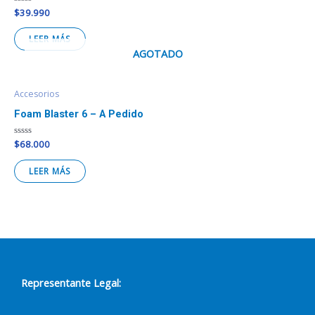
Valorado
$
39.990
en
0
de
LEER MÁS
5
AGOTADO
Accesorios
Foam Blaster 6 – A Pedido
Valorado
$
68.000
en
0
de
LEER MÁS
5
Representante Legal: