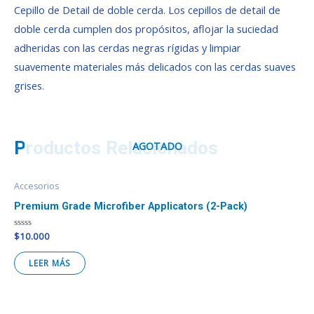
Cepillo de Detail de doble cerda. Los cepillos de detail de
doble cerda cumplen dos propósitos, aflojar la suciedad
adheridas con las cerdas negras rígidas y limpiar
suavemente materiales más delicados con las cerdas suaves
grises.
Productos Relacionados
AGOTADO
Accesorios
Premium Grade Microfiber Applicators (2-Pack)
Valorado
$
10.000
en
0
de
LEER MÁS
5