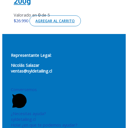
200g
Valorado en
0
de 5
$
26.990
AGREGAR AL CARRITO
Representante Legal:
Nicolás Salazar
ventas@syldetailing.cl
Conversemos
¿Necesitas ayuda?
syldetailing.cl
Hola! ¿en que te podemos ayudar?